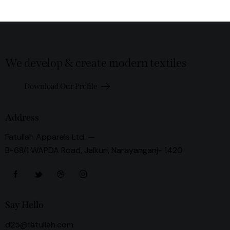
We develop & create modern textiles
Download Our Profile
Address
Fatullah Apparels Ltd. —
B-68/1 WAPDA Road, Jalkuri, Narayanganj- 1420
Say Hello
d25@fatullah.com