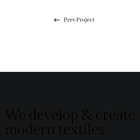
Prev Project
We develop & create
modern textiles