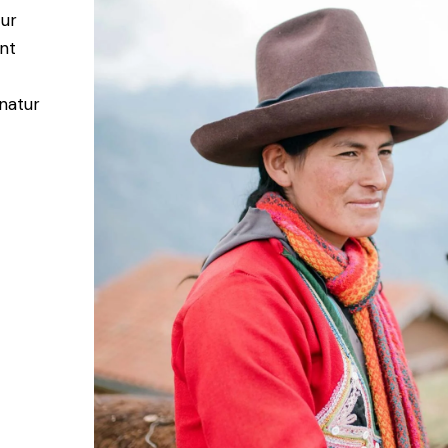
tur
unt
natur