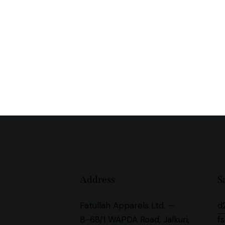
Address
S
Fatullah Apparels Ltd. —
d
B-68/1 WAPDA Road, Jalkuri,
f