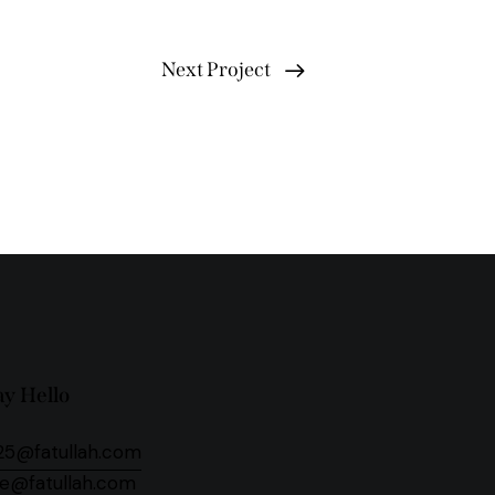
Next Project
ay Hello
25@fatullah.com
se@fatullah.com