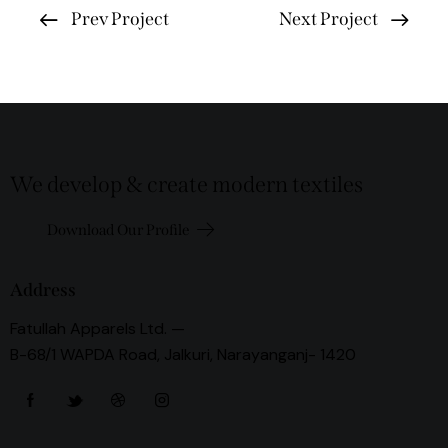
Prev Project
Next Project
We develop & create modern textiles
Download Our Profile
Address
Fatullah Apparels Ltd. —
B-68/1 WAPDA Road, Jalkuri, Narayanganj- 1420